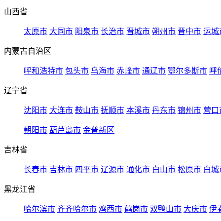
山西省
太原市
大同市
阳泉市
长治市
晋城市
朔州市
晋中市
运城
内蒙古自治区
呼和浩特市
包头市
乌海市
赤峰市
通辽市
鄂尔多斯市
呼
辽宁省
沈阳市
大连市
鞍山市
抚顺市
本溪市
丹东市
锦州市
营口
朝阳市
葫芦岛市
金普新区
吉林省
长春市
吉林市
四平市
辽源市
通化市
白山市
松原市
白城
黑龙江省
哈尔滨市
齐齐哈尔市
鸡西市
鹤岗市
双鸭山市
大庆市
伊