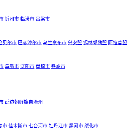
市
忻州市
临汾市
吕梁市
伦贝尔市
巴彦淖尔市
乌兰察布市
兴安盟
锡林郭勒盟
阿拉善盟
市
阜新市
辽阳市
盘锦市
铁岭市
市
延边朝鲜族自治州
春市
佳木斯市
七台河市
牡丹江市
黑河市
绥化市