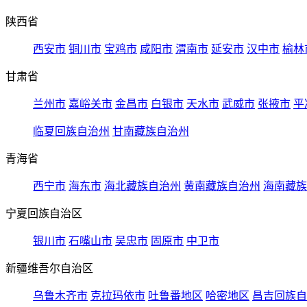
陕西省
西安市
铜川市
宝鸡市
咸阳市
渭南市
延安市
汉中市
榆林
甘肃省
兰州市
嘉峪关市
金昌市
白银市
天水市
武威市
张掖市
平
临夏回族自治州
甘南藏族自治州
青海省
西宁市
海东市
海北藏族自治州
黄南藏族自治州
海南藏族
宁夏回族自治区
银川市
石嘴山市
吴忠市
固原市
中卫市
新疆维吾尔自治区
乌鲁木齐市
克拉玛依市
吐鲁番地区
哈密地区
昌吉回族自