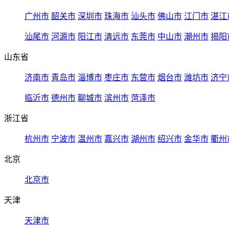
广州市
韶关市
深圳市
珠海市
汕头市
佛山市
江门市
湛江
汕尾市
河源市
阳江市
清远市
东莞市
中山市
潮州市
揭阳
山东省
济南市
青岛市
淄博市
枣庄市
东营市
烟台市
潍坊市
济宁
临沂市
德州市
聊城市
滨州市
菏泽市
浙江省
杭州市
宁波市
温州市
嘉兴市
湖州市
绍兴市
金华市
衢州
北京
北京市
天津
天津市