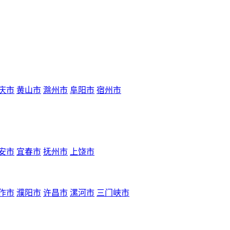
庆市
黄山市
滁州市
阜阳市
宿州市
安市
宜春市
抚州市
上饶市
作市
濮阳市
许昌市
漯河市
三门峡市