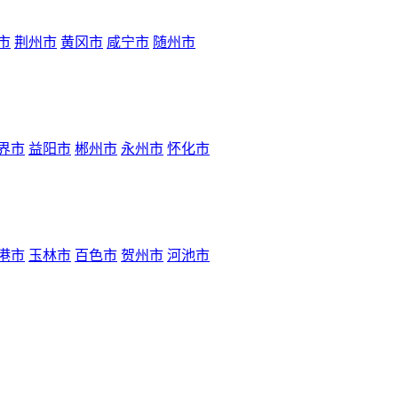
市
荆州市
黄冈市
咸宁市
随州市
界市
益阳市
郴州市
永州市
怀化市
港市
玉林市
百色市
贺州市
河池市