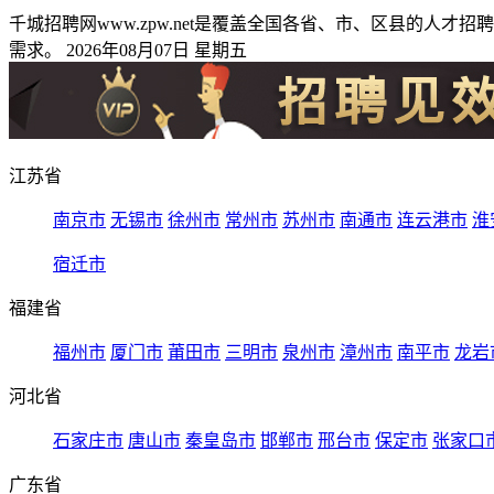
千城招聘网www.zpw.net是覆盖全国各省、市、区县的
需求。 2026年08月07日 星期五
江苏省
南京市
无锡市
徐州市
常州市
苏州市
南通市
连云港市
淮
宿迁市
福建省
福州市
厦门市
莆田市
三明市
泉州市
漳州市
南平市
龙岩
河北省
石家庄市
唐山市
秦皇岛市
邯郸市
邢台市
保定市
张家口
广东省