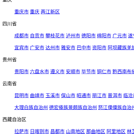
重庆市
重庆
两江新区
四川省
成都市
自贡市
攀枝花市
泸州市
德阳市
绵阳市
广元市
遂
宜宾市
广安市
达州市
雅安市
巴中市
资阳市
阿坝藏族羌
贵州省
贵阳市
六盘水市
遵义市
安顺市
毕节市
铜仁市
黔西南布
云南省
昆明市
曲靖市
玉溪市
保山市
昭通市
丽江市
普洱市
临沧
大理白族自治州
德宏傣族景颇族自治州
怒江傈僳族自治
西藏自治区
拉萨市
日喀则市
昌都市
山南地区
那曲地区
阿里地区
林