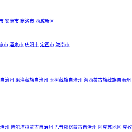
市
安康市
商洛市
西咸新区
凉市
酒泉市
庆阳市
定西市
陇南市
自治州
果洛藏族自治州
玉树藏族自治州
海西蒙古族藏族自治州
治州
博尔塔拉蒙古自治州
巴音郭楞蒙古自治州
阿克苏地区
克孜