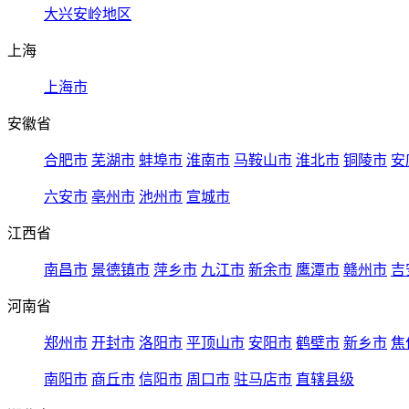
大兴安岭地区
上海
上海市
安徽省
合肥市
芜湖市
蚌埠市
淮南市
马鞍山市
淮北市
铜陵市
安
六安市
亳州市
池州市
宣城市
江西省
南昌市
景德镇市
萍乡市
九江市
新余市
鹰潭市
赣州市
吉
河南省
郑州市
开封市
洛阳市
平顶山市
安阳市
鹤壁市
新乡市
焦
南阳市
商丘市
信阳市
周口市
驻马店市
直辖县级