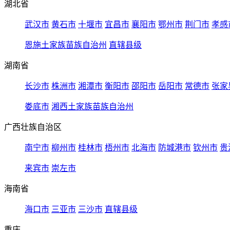
湖北省
武汉市
黄石市
十堰市
宜昌市
襄阳市
鄂州市
荆门市
孝感
恩施土家族苗族自治州
直辖县级
湖南省
长沙市
株洲市
湘潭市
衡阳市
邵阳市
岳阳市
常德市
张家
娄底市
湘西土家族苗族自治州
广西壮族自治区
南宁市
柳州市
桂林市
梧州市
北海市
防城港市
钦州市
贵
来宾市
崇左市
海南省
海口市
三亚市
三沙市
直辖县级
重庆