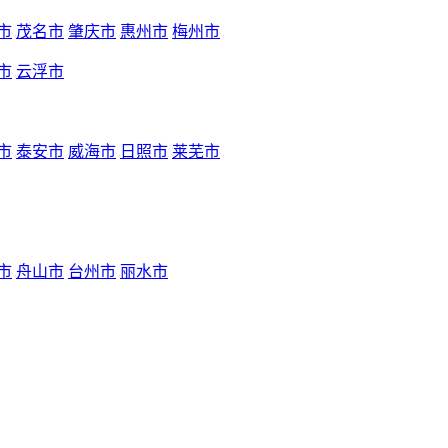
市
茂名市
肇庆市
惠州市
梅州市
市
云浮市
市
泰安市
威海市
日照市
莱芜市
市
舟山市
台州市
丽水市