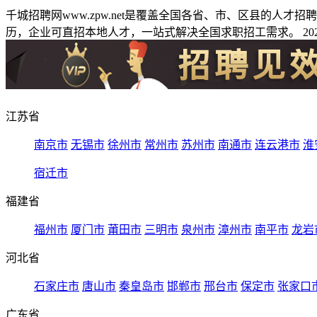
千城招聘网www.zpw.net是覆盖全国各省、市、区县的人
历，企业可直招本地人才，一站式解决全国求职招工需求。 2026
江苏省
南京市
无锡市
徐州市
常州市
苏州市
南通市
连云港市
淮
宿迁市
福建省
福州市
厦门市
莆田市
三明市
泉州市
漳州市
南平市
龙岩
河北省
石家庄市
唐山市
秦皇岛市
邯郸市
邢台市
保定市
张家口
广东省