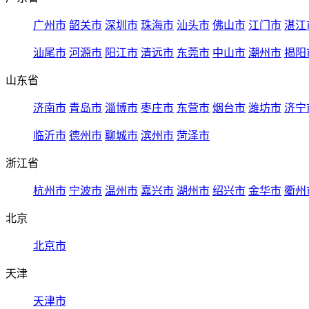
广州市
韶关市
深圳市
珠海市
汕头市
佛山市
江门市
湛江
汕尾市
河源市
阳江市
清远市
东莞市
中山市
潮州市
揭阳
山东省
济南市
青岛市
淄博市
枣庄市
东营市
烟台市
潍坊市
济宁
临沂市
德州市
聊城市
滨州市
菏泽市
浙江省
杭州市
宁波市
温州市
嘉兴市
湖州市
绍兴市
金华市
衢州
北京
北京市
天津
天津市