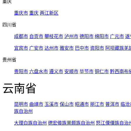
重庆
重庆市
重庆
两江新区
四川省
成都市
自贡市
攀枝花市
泸州市
德阳市
绵阳市
广元市
遂
宜宾市
广安市
达州市
雅安市
巴中市
资阳市
阿坝藏族羌
贵州省
贵阳市
六盘水市
遵义市
安顺市
毕节市
铜仁市
黔西南布
云南省
昆明市
曲靖市
玉溪市
保山市
昭通市
丽江市
普洱市
临沧
族自治州
大理白族自治州
德宏傣族景颇族自治州
怒江傈僳族自治