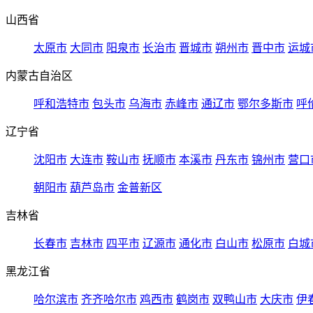
山西省
太原市
大同市
阳泉市
长治市
晋城市
朔州市
晋中市
运城
内蒙古自治区
呼和浩特市
包头市
乌海市
赤峰市
通辽市
鄂尔多斯市
呼
辽宁省
沈阳市
大连市
鞍山市
抚顺市
本溪市
丹东市
锦州市
营口
朝阳市
葫芦岛市
金普新区
吉林省
长春市
吉林市
四平市
辽源市
通化市
白山市
松原市
白城
黑龙江省
哈尔滨市
齐齐哈尔市
鸡西市
鹤岗市
双鸭山市
大庆市
伊