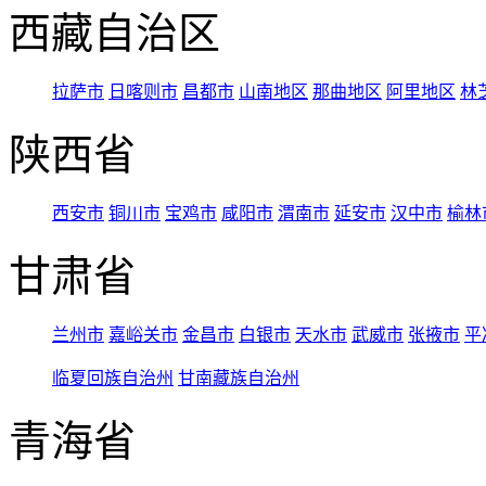
西藏自治区
拉萨市
日喀则市
昌都市
山南地区
那曲地区
阿里地区
林
陕西省
西安市
铜川市
宝鸡市
咸阳市
渭南市
延安市
汉中市
榆林
甘肃省
兰州市
嘉峪关市
金昌市
白银市
天水市
武威市
张掖市
平
临夏回族自治州
甘南藏族自治州
青海省