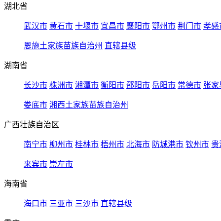
湖北省
武汉市
黄石市
十堰市
宜昌市
襄阳市
鄂州市
荆门市
孝感
恩施土家族苗族自治州
直辖县级
湖南省
长沙市
株洲市
湘潭市
衡阳市
邵阳市
岳阳市
常德市
张家
娄底市
湘西土家族苗族自治州
广西壮族自治区
南宁市
柳州市
桂林市
梧州市
北海市
防城港市
钦州市
贵
来宾市
崇左市
海南省
海口市
三亚市
三沙市
直辖县级