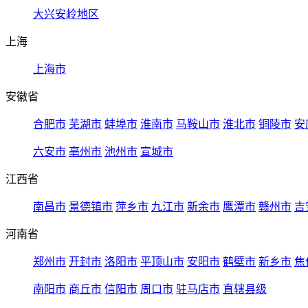
大兴安岭地区
上海
上海市
安徽省
合肥市
芜湖市
蚌埠市
淮南市
马鞍山市
淮北市
铜陵市
安
六安市
亳州市
池州市
宣城市
江西省
南昌市
景德镇市
萍乡市
九江市
新余市
鹰潭市
赣州市
吉
河南省
郑州市
开封市
洛阳市
平顶山市
安阳市
鹤壁市
新乡市
焦
南阳市
商丘市
信阳市
周口市
驻马店市
直辖县级