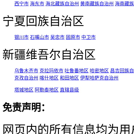
西宁市
海东市
海北藏族自治州
黄南藏族自治州
海南藏族
宁夏回族自治区
银川市
石嘴山市
吴忠市
固原市
中卫市
新疆维吾尔自治区
乌鲁木齐市
克拉玛依市
吐鲁番地区
哈密地区
昌吉回族自
克孜自治州
喀什地区
和田地区
伊犁哈萨克自治州
塔城地区
阿勒泰地区
直辖县级
免责声明：
网页内的所有信息均为用