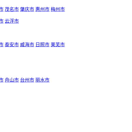
市
茂名市
肇庆市
惠州市
梅州市
市
云浮市
市
泰安市
威海市
日照市
莱芜市
市
舟山市
台州市
丽水市