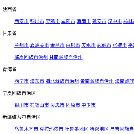
陕西省
西安市
铜川市
宝鸡市
咸阳市
渭南市
延安市
汉中市
榆林
甘肃省
兰州市
嘉峪关市
金昌市
白银市
天水市
武威市
张掖市
平
临夏回族自治州
甘南藏族自治州
青海省
西宁市
海东市
海北藏族自治州
黄南藏族自治州
海南藏族
宁夏回族自治区
银川市
石嘴山市
吴忠市
固原市
中卫市
新疆维吾尔自治区
乌鲁木齐市
克拉玛依市
吐鲁番地区
哈密地区
昌吉回族自