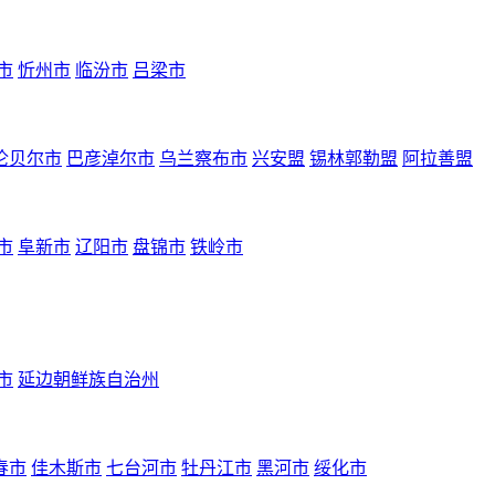
市
忻州市
临汾市
吕梁市
伦贝尔市
巴彦淖尔市
乌兰察布市
兴安盟
锡林郭勒盟
阿拉善盟
市
阜新市
辽阳市
盘锦市
铁岭市
市
延边朝鲜族自治州
春市
佳木斯市
七台河市
牡丹江市
黑河市
绥化市