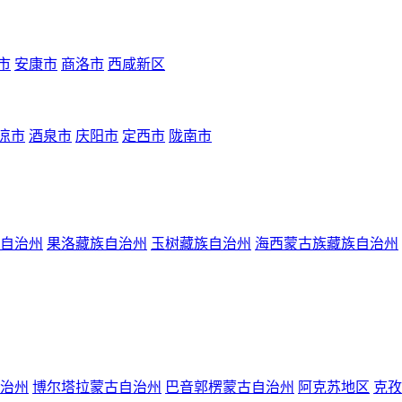
市
安康市
商洛市
西咸新区
凉市
酒泉市
庆阳市
定西市
陇南市
自治州
果洛藏族自治州
玉树藏族自治州
海西蒙古族藏族自治州
治州
博尔塔拉蒙古自治州
巴音郭楞蒙古自治州
阿克苏地区
克孜