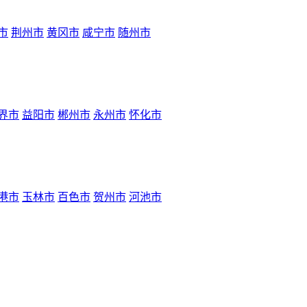
市
荆州市
黄冈市
咸宁市
随州市
界市
益阳市
郴州市
永州市
怀化市
港市
玉林市
百色市
贺州市
河池市