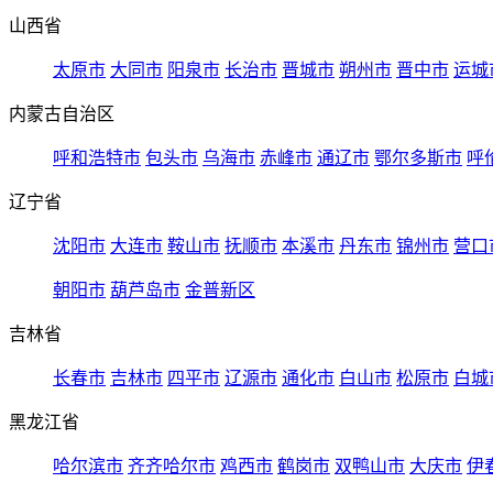
山西省
太原市
大同市
阳泉市
长治市
晋城市
朔州市
晋中市
运城
内蒙古自治区
呼和浩特市
包头市
乌海市
赤峰市
通辽市
鄂尔多斯市
呼
辽宁省
沈阳市
大连市
鞍山市
抚顺市
本溪市
丹东市
锦州市
营口
朝阳市
葫芦岛市
金普新区
吉林省
长春市
吉林市
四平市
辽源市
通化市
白山市
松原市
白城
黑龙江省
哈尔滨市
齐齐哈尔市
鸡西市
鹤岗市
双鸭山市
大庆市
伊