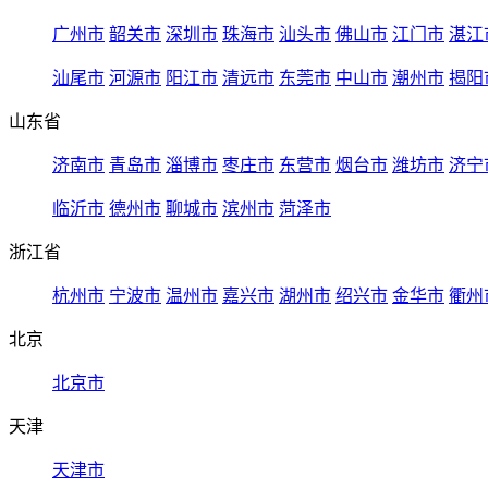
广州市
韶关市
深圳市
珠海市
汕头市
佛山市
江门市
湛江
汕尾市
河源市
阳江市
清远市
东莞市
中山市
潮州市
揭阳
山东省
济南市
青岛市
淄博市
枣庄市
东营市
烟台市
潍坊市
济宁
临沂市
德州市
聊城市
滨州市
菏泽市
浙江省
杭州市
宁波市
温州市
嘉兴市
湖州市
绍兴市
金华市
衢州
北京
北京市
天津
天津市