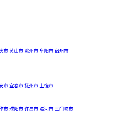
庆市
黄山市
滁州市
阜阳市
宿州市
安市
宜春市
抚州市
上饶市
作市
濮阳市
许昌市
漯河市
三门峡市