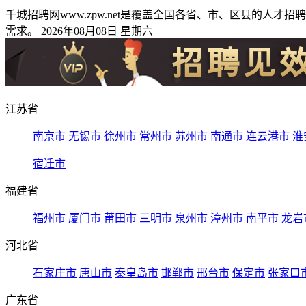
千城招聘网www.zpw.net是覆盖全国各省、市、区县的
需求。 2026年08月08日 星期六
江苏省
南京市
无锡市
徐州市
常州市
苏州市
南通市
连云港市
淮
宿迁市
福建省
福州市
厦门市
莆田市
三明市
泉州市
漳州市
南平市
龙岩
河北省
石家庄市
唐山市
秦皇岛市
邯郸市
邢台市
保定市
张家口
广东省