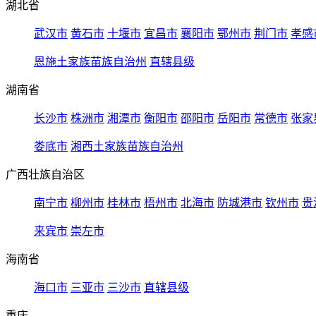
湖北省
武汉市
黄石市
十堰市
宜昌市
襄阳市
鄂州市
荆门市
孝感
恩施土家族苗族自治州
直辖县级
湖南省
长沙市
株洲市
湘潭市
衡阳市
邵阳市
岳阳市
常德市
张家
娄底市
湘西土家族苗族自治州
广西壮族自治区
南宁市
柳州市
桂林市
梧州市
北海市
防城港市
钦州市
贵
来宾市
崇左市
海南省
海口市
三亚市
三沙市
直辖县级
重庆