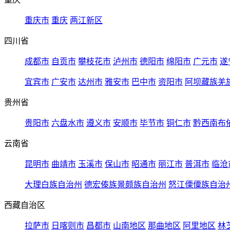
重庆市
重庆
两江新区
四川省
成都市
自贡市
攀枝花市
泸州市
德阳市
绵阳市
广元市
遂
宜宾市
广安市
达州市
雅安市
巴中市
资阳市
阿坝藏族羌
贵州省
贵阳市
六盘水市
遵义市
安顺市
毕节市
铜仁市
黔西南布
云南省
昆明市
曲靖市
玉溪市
保山市
昭通市
丽江市
普洱市
临沧
大理白族自治州
德宏傣族景颇族自治州
怒江傈僳族自治
西藏自治区
拉萨市
日喀则市
昌都市
山南地区
那曲地区
阿里地区
林