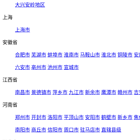
大兴安岭地区
上海
上海市
安徽省
合肥市
芜湖市
蚌埠市
淮南市
马鞍山市
淮北市
铜陵市
安
六安市
亳州市
池州市
宣城市
江西省
南昌市
景德镇市
萍乡市
九江市
新余市
鹰潭市
赣州市
吉
河南省
郑州市
开封市
洛阳市
平顶山市
安阳市
鹤壁市
新乡市
焦
南阳市
商丘市
信阳市
周口市
驻马店市
直辖县级