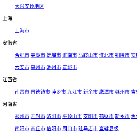
大兴安岭地区
上海
上海市
安徽省
合肥市
芜湖市
蚌埠市
淮南市
马鞍山市
淮北市
铜陵市
安
六安市
亳州市
池州市
宣城市
江西省
南昌市
景德镇市
萍乡市
九江市
新余市
鹰潭市
赣州市
吉
河南省
郑州市
开封市
洛阳市
平顶山市
安阳市
鹤壁市
新乡市
焦
南阳市
商丘市
信阳市
周口市
驻马店市
直辖县级