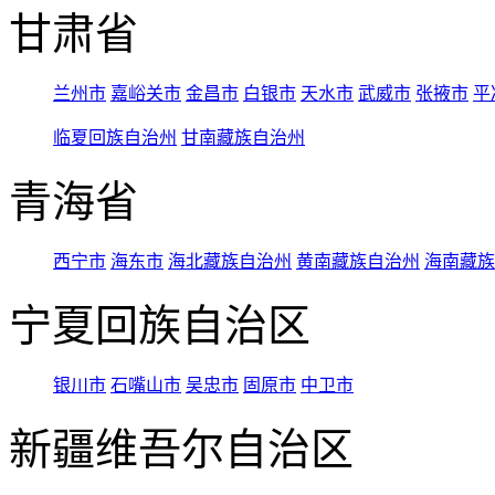
甘肃省
兰州市
嘉峪关市
金昌市
白银市
天水市
武威市
张掖市
平
临夏回族自治州
甘南藏族自治州
青海省
西宁市
海东市
海北藏族自治州
黄南藏族自治州
海南藏族
宁夏回族自治区
银川市
石嘴山市
吴忠市
固原市
中卫市
新疆维吾尔自治区