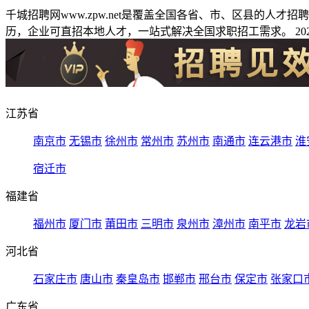
千城招聘网www.zpw.net是覆盖全国各省、市、区县的人
历，企业可直招本地人才，一站式解决全国求职招工需求。 2026
江苏省
南京市
无锡市
徐州市
常州市
苏州市
南通市
连云港市
淮
宿迁市
福建省
福州市
厦门市
莆田市
三明市
泉州市
漳州市
南平市
龙岩
河北省
石家庄市
唐山市
秦皇岛市
邯郸市
邢台市
保定市
张家口
广东省