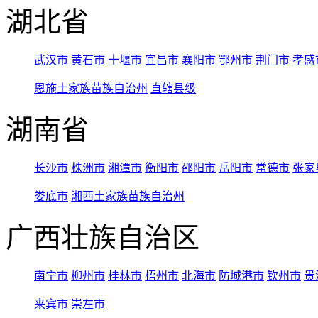
湖北省
武汉市
黄石市
十堰市
宜昌市
襄阳市
鄂州市
荆门市
孝感
恩施土家族苗族自治州
直辖县级
湖南省
长沙市
株洲市
湘潭市
衡阳市
邵阳市
岳阳市
常德市
张家
娄底市
湘西土家族苗族自治州
广西壮族自治区
南宁市
柳州市
桂林市
梧州市
北海市
防城港市
钦州市
贵
来宾市
崇左市