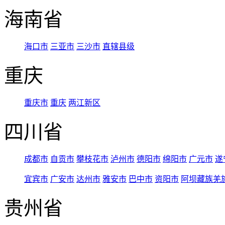
海南省
海口市
三亚市
三沙市
直辖县级
重庆
重庆市
重庆
两江新区
四川省
成都市
自贡市
攀枝花市
泸州市
德阳市
绵阳市
广元市
遂
宜宾市
广安市
达州市
雅安市
巴中市
资阳市
阿坝藏族羌
贵州省