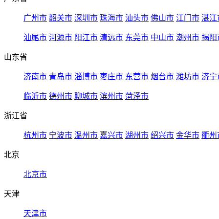
广州市
韶关市
深圳市
珠海市
汕头市
佛山市
江门市
湛江
汕尾市
河源市
阳江市
清远市
东莞市
中山市
潮州市
揭阳
山东省
济南市
青岛市
淄博市
枣庄市
东营市
烟台市
潍坊市
济宁
临沂市
德州市
聊城市
滨州市
菏泽市
浙江省
杭州市
宁波市
温州市
嘉兴市
湖州市
绍兴市
金华市
衢州
北京
北京市
天津
天津市