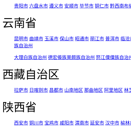
贵阳市
六盘水市
遵义市
安顺市
毕节市
铜仁市
黔西南布
云南省
昆明市
曲靖市
玉溪市
保山市
昭通市
丽江市
普洱市
临沧
族自治州
大理白族自治州
德宏傣族景颇族自治州
怒江傈僳族自治
西藏自治区
拉萨市
日喀则市
昌都市
山南地区
那曲地区
阿里地区
林
陕西省
西安市
铜川市
宝鸡市
咸阳市
渭南市
延安市
汉中市
榆林