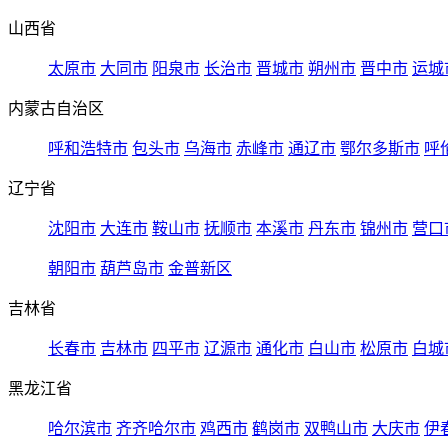
山西省
太原市
大同市
阳泉市
长治市
晋城市
朔州市
晋中市
运城
内蒙古自治区
呼和浩特市
包头市
乌海市
赤峰市
通辽市
鄂尔多斯市
呼
辽宁省
沈阳市
大连市
鞍山市
抚顺市
本溪市
丹东市
锦州市
营口
朝阳市
葫芦岛市
金普新区
吉林省
长春市
吉林市
四平市
辽源市
通化市
白山市
松原市
白城
黑龙江省
哈尔滨市
齐齐哈尔市
鸡西市
鹤岗市
双鸭山市
大庆市
伊