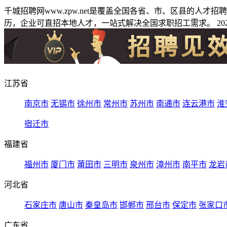
千城招聘网www.zpw.net是覆盖全国各省、市、区县的人
历，企业可直招本地人才，一站式解决全国求职招工需求。 2026
江苏省
南京市
无锡市
徐州市
常州市
苏州市
南通市
连云港市
淮
宿迁市
福建省
福州市
厦门市
莆田市
三明市
泉州市
漳州市
南平市
龙岩
河北省
石家庄市
唐山市
秦皇岛市
邯郸市
邢台市
保定市
张家口
广东省