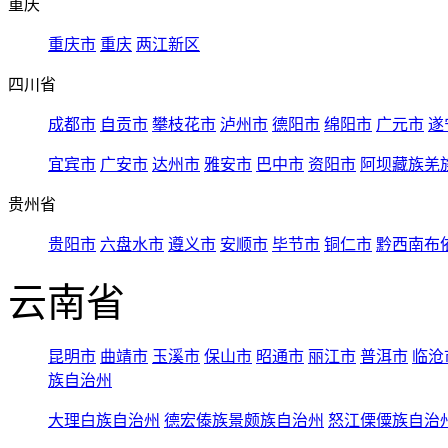
重庆
重庆市
重庆
两江新区
四川省
成都市
自贡市
攀枝花市
泸州市
德阳市
绵阳市
广元市
遂
宜宾市
广安市
达州市
雅安市
巴中市
资阳市
阿坝藏族羌
贵州省
贵阳市
六盘水市
遵义市
安顺市
毕节市
铜仁市
黔西南布
云南省
昆明市
曲靖市
玉溪市
保山市
昭通市
丽江市
普洱市
临沧
族自治州
大理白族自治州
德宏傣族景颇族自治州
怒江傈僳族自治