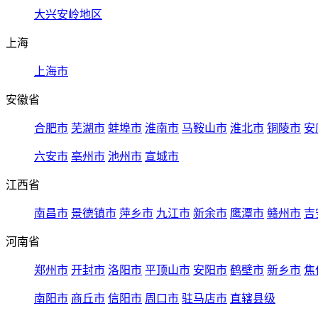
大兴安岭地区
上海
上海市
安徽省
合肥市
芜湖市
蚌埠市
淮南市
马鞍山市
淮北市
铜陵市
安
六安市
亳州市
池州市
宣城市
江西省
南昌市
景德镇市
萍乡市
九江市
新余市
鹰潭市
赣州市
吉
河南省
郑州市
开封市
洛阳市
平顶山市
安阳市
鹤壁市
新乡市
焦
南阳市
商丘市
信阳市
周口市
驻马店市
直辖县级