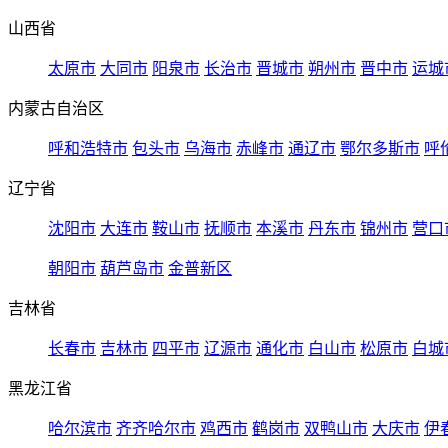
山西省
太原市
大同市
阳泉市
长治市
晋城市
朔州市
晋中市
运城
内蒙古自治区
呼和浩特市
包头市
乌海市
赤峰市
通辽市
鄂尔多斯市
呼
辽宁省
沈阳市
大连市
鞍山市
抚顺市
本溪市
丹东市
锦州市
营口
朝阳市
葫芦岛市
金普新区
吉林省
长春市
吉林市
四平市
辽源市
通化市
白山市
松原市
白城
黑龙江省
哈尔滨市
齐齐哈尔市
鸡西市
鹤岗市
双鸭山市
大庆市
伊