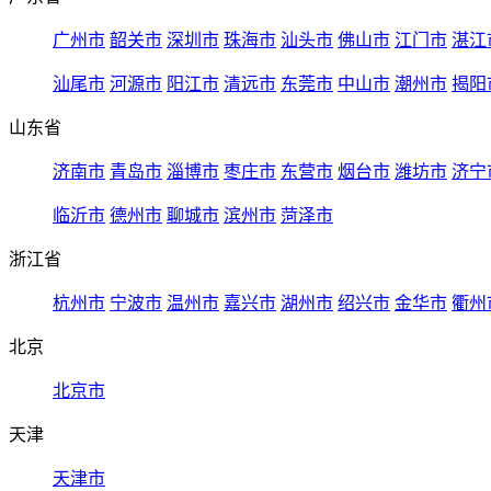
广州市
韶关市
深圳市
珠海市
汕头市
佛山市
江门市
湛江
汕尾市
河源市
阳江市
清远市
东莞市
中山市
潮州市
揭阳
山东省
济南市
青岛市
淄博市
枣庄市
东营市
烟台市
潍坊市
济宁
临沂市
德州市
聊城市
滨州市
菏泽市
浙江省
杭州市
宁波市
温州市
嘉兴市
湖州市
绍兴市
金华市
衢州
北京
北京市
天津
天津市