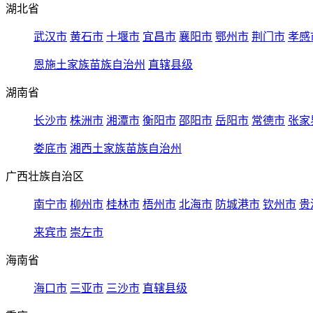
湖北省
武汉市
黄石市
十堰市
宜昌市
襄阳市
鄂州市
荆门市
孝感
恩施土家族苗族自治州
直辖县级
湖南省
长沙市
株洲市
湘潭市
衡阳市
邵阳市
岳阳市
常德市
张家
娄底市
湘西土家族苗族自治州
广西壮族自治区
南宁市
柳州市
桂林市
梧州市
北海市
防城港市
钦州市
贵
来宾市
崇左市
海南省
海口市
三亚市
三沙市
直辖县级