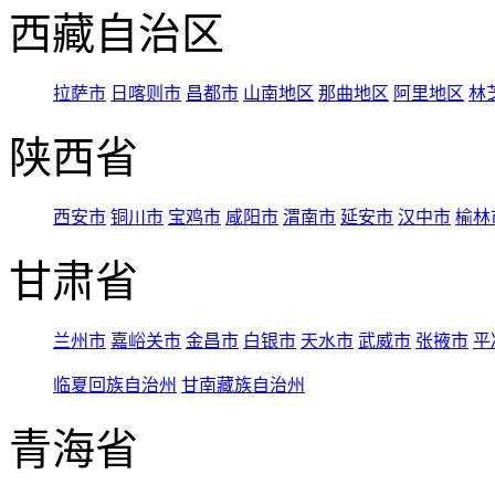
西藏自治区
拉萨市
日喀则市
昌都市
山南地区
那曲地区
阿里地区
林
陕西省
西安市
铜川市
宝鸡市
咸阳市
渭南市
延安市
汉中市
榆林
甘肃省
兰州市
嘉峪关市
金昌市
白银市
天水市
武威市
张掖市
平
临夏回族自治州
甘南藏族自治州
青海省