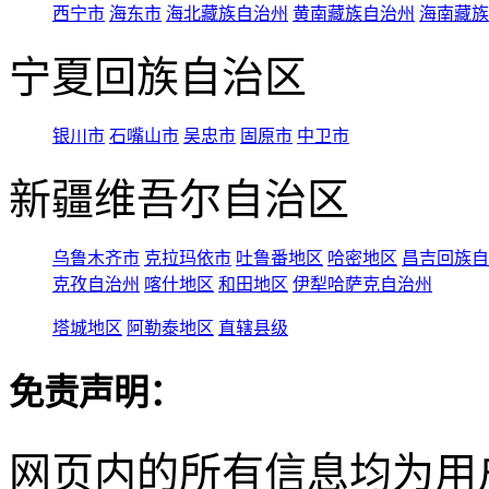
西宁市
海东市
海北藏族自治州
黄南藏族自治州
海南藏族
宁夏回族自治区
银川市
石嘴山市
吴忠市
固原市
中卫市
新疆维吾尔自治区
乌鲁木齐市
克拉玛依市
吐鲁番地区
哈密地区
昌吉回族自
克孜自治州
喀什地区
和田地区
伊犁哈萨克自治州
塔城地区
阿勒泰地区
直辖县级
免责声明：
网页内的所有信息均为用