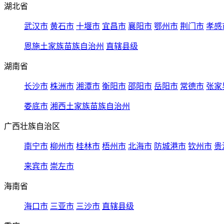
湖北省
武汉市
黄石市
十堰市
宜昌市
襄阳市
鄂州市
荆门市
孝感
恩施土家族苗族自治州
直辖县级
湖南省
长沙市
株洲市
湘潭市
衡阳市
邵阳市
岳阳市
常德市
张家
娄底市
湘西土家族苗族自治州
广西壮族自治区
南宁市
柳州市
桂林市
梧州市
北海市
防城港市
钦州市
贵
来宾市
崇左市
海南省
海口市
三亚市
三沙市
直辖县级