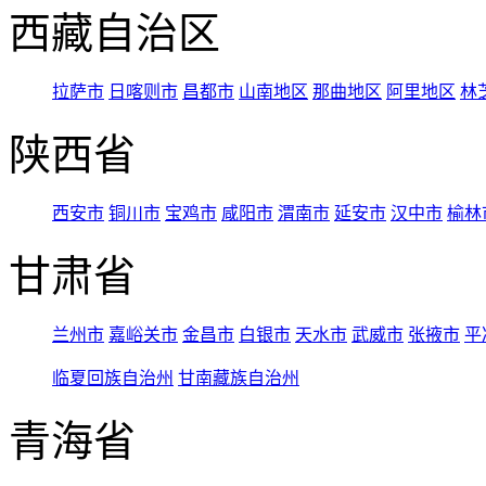
西藏自治区
拉萨市
日喀则市
昌都市
山南地区
那曲地区
阿里地区
林
陕西省
西安市
铜川市
宝鸡市
咸阳市
渭南市
延安市
汉中市
榆林
甘肃省
兰州市
嘉峪关市
金昌市
白银市
天水市
武威市
张掖市
平
临夏回族自治州
甘南藏族自治州
青海省