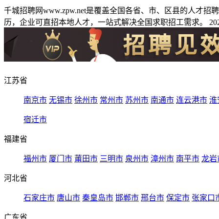
千城招聘网www.zpw.net是覆盖全国各省、市、区县的人
历，企业可直招本地人才，一站式解决全国求职招工需求。 2026
江苏省
南京市
无锡市
徐州市
常州市
苏州市
南通市
连云港市
淮
宿迁市
福建省
福州市
厦门市
莆田市
三明市
泉州市
漳州市
南平市
龙岩
河北省
石家庄市
唐山市
秦皇岛市
邯郸市
邢台市
保定市
张家口
广东省