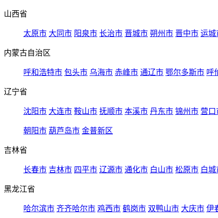
山西省
太原市
大同市
阳泉市
长治市
晋城市
朔州市
晋中市
运城
内蒙古自治区
呼和浩特市
包头市
乌海市
赤峰市
通辽市
鄂尔多斯市
呼
辽宁省
沈阳市
大连市
鞍山市
抚顺市
本溪市
丹东市
锦州市
营口
朝阳市
葫芦岛市
金普新区
吉林省
长春市
吉林市
四平市
辽源市
通化市
白山市
松原市
白城
黑龙江省
哈尔滨市
齐齐哈尔市
鸡西市
鹤岗市
双鸭山市
大庆市
伊