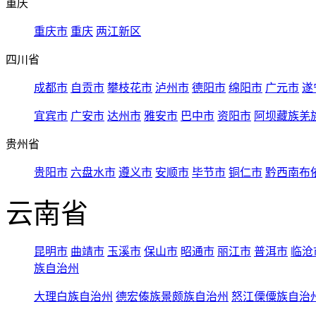
重庆
重庆市
重庆
两江新区
四川省
成都市
自贡市
攀枝花市
泸州市
德阳市
绵阳市
广元市
遂
宜宾市
广安市
达州市
雅安市
巴中市
资阳市
阿坝藏族羌
贵州省
贵阳市
六盘水市
遵义市
安顺市
毕节市
铜仁市
黔西南布
云南省
昆明市
曲靖市
玉溪市
保山市
昭通市
丽江市
普洱市
临沧
族自治州
大理白族自治州
德宏傣族景颇族自治州
怒江傈僳族自治