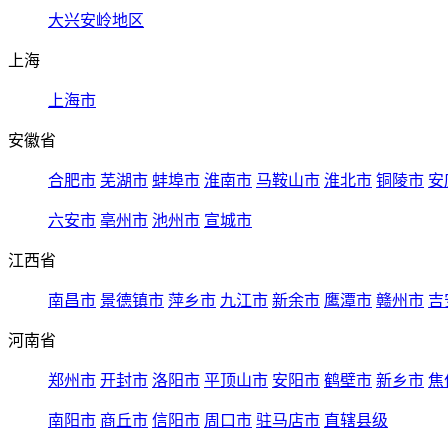
大兴安岭地区
上海
上海市
安徽省
合肥市
芜湖市
蚌埠市
淮南市
马鞍山市
淮北市
铜陵市
安
六安市
亳州市
池州市
宣城市
江西省
南昌市
景德镇市
萍乡市
九江市
新余市
鹰潭市
赣州市
吉
河南省
郑州市
开封市
洛阳市
平顶山市
安阳市
鹤壁市
新乡市
焦
南阳市
商丘市
信阳市
周口市
驻马店市
直辖县级