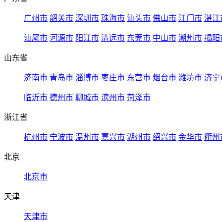
广州市
韶关市
深圳市
珠海市
汕头市
佛山市
江门市
湛江
汕尾市
河源市
阳江市
清远市
东莞市
中山市
潮州市
揭阳
山东省
济南市
青岛市
淄博市
枣庄市
东营市
烟台市
潍坊市
济宁
临沂市
德州市
聊城市
滨州市
菏泽市
浙江省
杭州市
宁波市
温州市
嘉兴市
湖州市
绍兴市
金华市
衢州
北京
北京市
天津
天津市