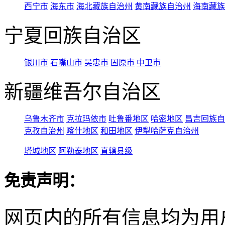
西宁市
海东市
海北藏族自治州
黄南藏族自治州
海南藏族
宁夏回族自治区
银川市
石嘴山市
吴忠市
固原市
中卫市
新疆维吾尔自治区
乌鲁木齐市
克拉玛依市
吐鲁番地区
哈密地区
昌吉回族自
克孜自治州
喀什地区
和田地区
伊犁哈萨克自治州
塔城地区
阿勒泰地区
直辖县级
免责声明：
网页内的所有信息均为用