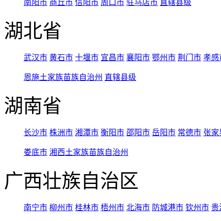
南阳市
商丘市
信阳市
周口市
驻马店市
直辖县级
湖北省
武汉市
黄石市
十堰市
宜昌市
襄阳市
鄂州市
荆门市
孝感
恩施土家族苗族自治州
直辖县级
湖南省
长沙市
株洲市
湘潭市
衡阳市
邵阳市
岳阳市
常德市
张家
娄底市
湘西土家族苗族自治州
广西壮族自治区
南宁市
柳州市
桂林市
梧州市
北海市
防城港市
钦州市
贵