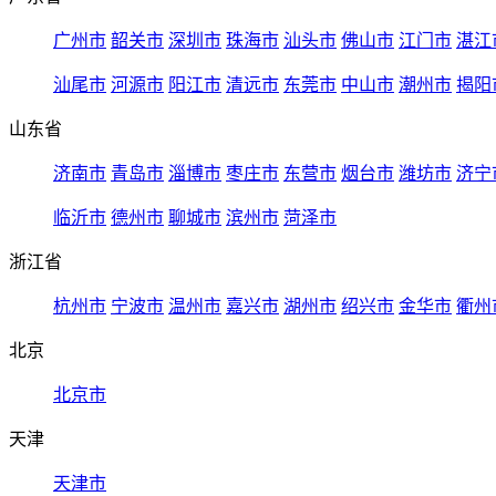
广州市
韶关市
深圳市
珠海市
汕头市
佛山市
江门市
湛江
汕尾市
河源市
阳江市
清远市
东莞市
中山市
潮州市
揭阳
山东省
济南市
青岛市
淄博市
枣庄市
东营市
烟台市
潍坊市
济宁
临沂市
德州市
聊城市
滨州市
菏泽市
浙江省
杭州市
宁波市
温州市
嘉兴市
湖州市
绍兴市
金华市
衢州
北京
北京市
天津
天津市