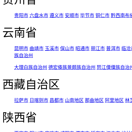
贵阳市
六盘水市
遵义市
安顺市
毕节市
铜仁市
黔西南布
云南省
昆明市
曲靖市
玉溪市
保山市
昭通市
丽江市
普洱市
临沧
族自治州
大理白族自治州
德宏傣族景颇族自治州
怒江傈僳族自治
西藏自治区
拉萨市
日喀则市
昌都市
山南地区
那曲地区
阿里地区
林
陕西省