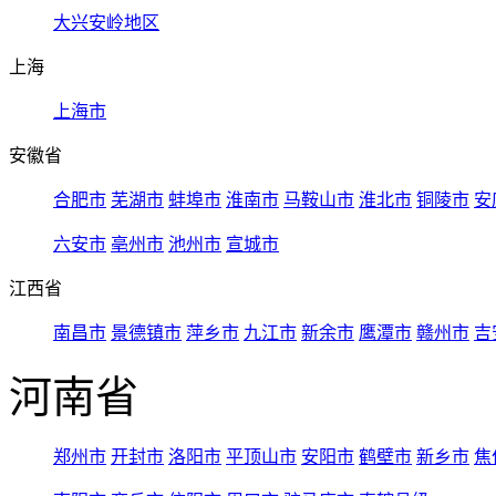
大兴安岭地区
上海
上海市
安徽省
合肥市
芜湖市
蚌埠市
淮南市
马鞍山市
淮北市
铜陵市
安
六安市
亳州市
池州市
宣城市
江西省
南昌市
景德镇市
萍乡市
九江市
新余市
鹰潭市
赣州市
吉
河南省
郑州市
开封市
洛阳市
平顶山市
安阳市
鹤壁市
新乡市
焦