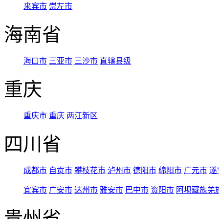
来宾市
崇左市
海南省
海口市
三亚市
三沙市
直辖县级
重庆
重庆市
重庆
两江新区
四川省
成都市
自贡市
攀枝花市
泸州市
德阳市
绵阳市
广元市
遂
宜宾市
广安市
达州市
雅安市
巴中市
资阳市
阿坝藏族羌
贵州省