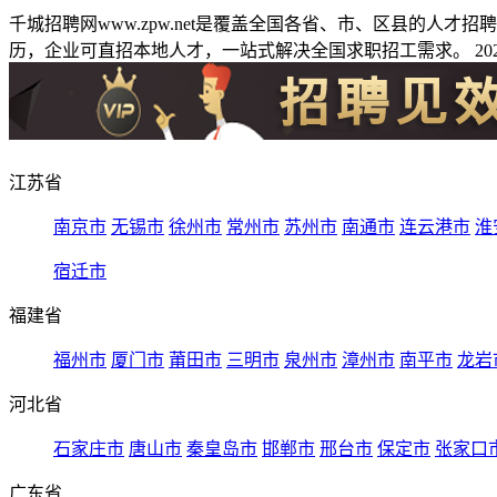
千城招聘网www.zpw.net是覆盖全国各省、市、区县的人
历，企业可直招本地人才，一站式解决全国求职招工需求。 2026
江苏省
南京市
无锡市
徐州市
常州市
苏州市
南通市
连云港市
淮
宿迁市
福建省
福州市
厦门市
莆田市
三明市
泉州市
漳州市
南平市
龙岩
河北省
石家庄市
唐山市
秦皇岛市
邯郸市
邢台市
保定市
张家口
广东省