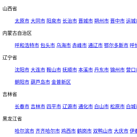
山西省
太原市
大同市
阳泉市
长治市
晋城市
朔州市
晋中市
运城
内蒙古自治区
呼和浩特市
包头市
乌海市
赤峰市
通辽市
鄂尔多斯市
呼
辽宁省
沈阳市
大连市
鞍山市
抚顺市
本溪市
丹东市
锦州市
营口
朝阳市
葫芦岛市
金普新区
吉林省
长春市
吉林市
四平市
辽源市
通化市
白山市
松原市
白城
黑龙江省
哈尔滨市
齐齐哈尔市
鸡西市
鹤岗市
双鸭山市
大庆市
伊