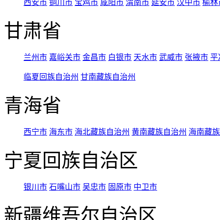
西安市
铜川市
宝鸡市
咸阳市
渭南市
延安市
汉中市
榆林
甘肃省
兰州市
嘉峪关市
金昌市
白银市
天水市
武威市
张掖市
平
临夏回族自治州
甘南藏族自治州
青海省
西宁市
海东市
海北藏族自治州
黄南藏族自治州
海南藏族
宁夏回族自治区
银川市
石嘴山市
吴忠市
固原市
中卫市
新疆维吾尔自治区