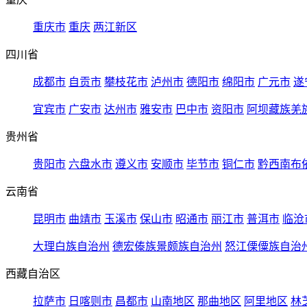
重庆市
重庆
两江新区
四川省
成都市
自贡市
攀枝花市
泸州市
德阳市
绵阳市
广元市
遂
宜宾市
广安市
达州市
雅安市
巴中市
资阳市
阿坝藏族羌
贵州省
贵阳市
六盘水市
遵义市
安顺市
毕节市
铜仁市
黔西南布
云南省
昆明市
曲靖市
玉溪市
保山市
昭通市
丽江市
普洱市
临沧
大理白族自治州
德宏傣族景颇族自治州
怒江傈僳族自治
西藏自治区
拉萨市
日喀则市
昌都市
山南地区
那曲地区
阿里地区
林