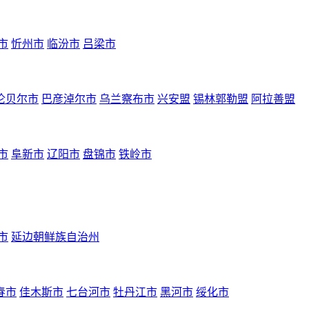
市
忻州市
临汾市
吕梁市
伦贝尔市
巴彦淖尔市
乌兰察布市
兴安盟
锡林郭勒盟
阿拉善盟
市
阜新市
辽阳市
盘锦市
铁岭市
市
延边朝鲜族自治州
春市
佳木斯市
七台河市
牡丹江市
黑河市
绥化市