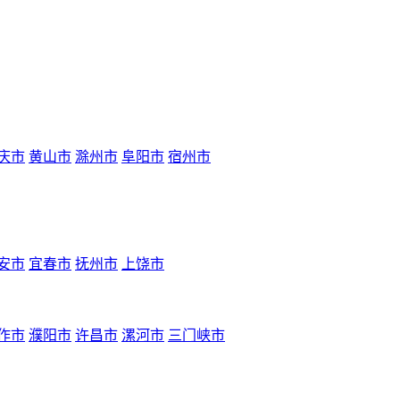
庆市
黄山市
滁州市
阜阳市
宿州市
安市
宜春市
抚州市
上饶市
作市
濮阳市
许昌市
漯河市
三门峡市