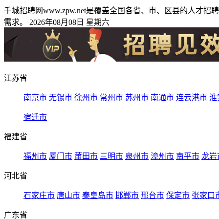
千城招聘网www.zpw.net是覆盖全国各省、市、区县的
需求。 2026年08月08日 星期六
江苏省
南京市
无锡市
徐州市
常州市
苏州市
南通市
连云港市
淮
宿迁市
福建省
福州市
厦门市
莆田市
三明市
泉州市
漳州市
南平市
龙岩
河北省
石家庄市
唐山市
秦皇岛市
邯郸市
邢台市
保定市
张家口
广东省