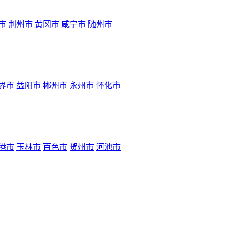
市
荆州市
黄冈市
咸宁市
随州市
界市
益阳市
郴州市
永州市
怀化市
港市
玉林市
百色市
贺州市
河池市