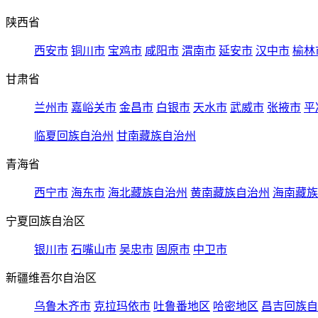
陕西省
西安市
铜川市
宝鸡市
咸阳市
渭南市
延安市
汉中市
榆林
甘肃省
兰州市
嘉峪关市
金昌市
白银市
天水市
武威市
张掖市
平
临夏回族自治州
甘南藏族自治州
青海省
西宁市
海东市
海北藏族自治州
黄南藏族自治州
海南藏族
宁夏回族自治区
银川市
石嘴山市
吴忠市
固原市
中卫市
新疆维吾尔自治区
乌鲁木齐市
克拉玛依市
吐鲁番地区
哈密地区
昌吉回族自