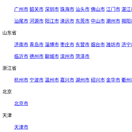
广州市
韶关市
深圳市
珠海市
汕头市
佛山市
江门市
湛江
汕尾市
河源市
阳江市
清远市
东莞市
中山市
潮州市
揭阳
山东省
济南市
青岛市
淄博市
枣庄市
东营市
烟台市
潍坊市
济宁
临沂市
德州市
聊城市
滨州市
菏泽市
浙江省
杭州市
宁波市
温州市
嘉兴市
湖州市
绍兴市
金华市
衢州
北京
北京市
天津
天津市