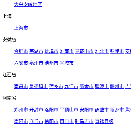
大兴安岭地区
上海
上海市
安徽省
合肥市
芜湖市
蚌埠市
淮南市
马鞍山市
淮北市
铜陵市
安
六安市
亳州市
池州市
宣城市
江西省
南昌市
景德镇市
萍乡市
九江市
新余市
鹰潭市
赣州市
吉
河南省
郑州市
开封市
洛阳市
平顶山市
安阳市
鹤壁市
新乡市
焦
南阳市
商丘市
信阳市
周口市
驻马店市
直辖县级