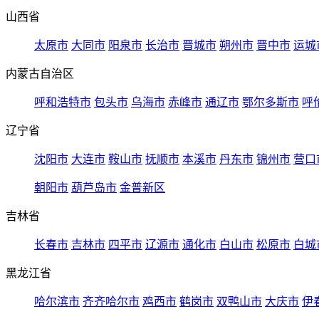
山西省
太原市
大同市
阳泉市
长治市
晋城市
朔州市
晋中市
运城
内蒙古自治区
呼和浩特市
包头市
乌海市
赤峰市
通辽市
鄂尔多斯市
呼
辽宁省
沈阳市
大连市
鞍山市
抚顺市
本溪市
丹东市
锦州市
营口
朝阳市
葫芦岛市
金普新区
吉林省
长春市
吉林市
四平市
辽源市
通化市
白山市
松原市
白城
黑龙江省
哈尔滨市
齐齐哈尔市
鸡西市
鹤岗市
双鸭山市
大庆市
伊