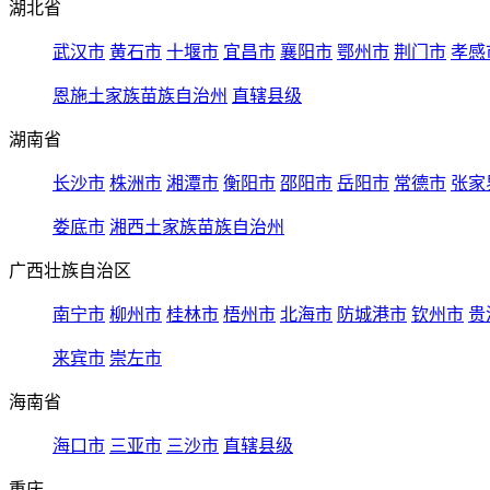
湖北省
武汉市
黄石市
十堰市
宜昌市
襄阳市
鄂州市
荆门市
孝感
恩施土家族苗族自治州
直辖县级
湖南省
长沙市
株洲市
湘潭市
衡阳市
邵阳市
岳阳市
常德市
张家
娄底市
湘西土家族苗族自治州
广西壮族自治区
南宁市
柳州市
桂林市
梧州市
北海市
防城港市
钦州市
贵
来宾市
崇左市
海南省
海口市
三亚市
三沙市
直辖县级
重庆