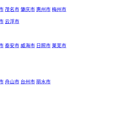
市
茂名市
肇庆市
惠州市
梅州市
市
云浮市
市
泰安市
威海市
日照市
莱芜市
市
舟山市
台州市
丽水市