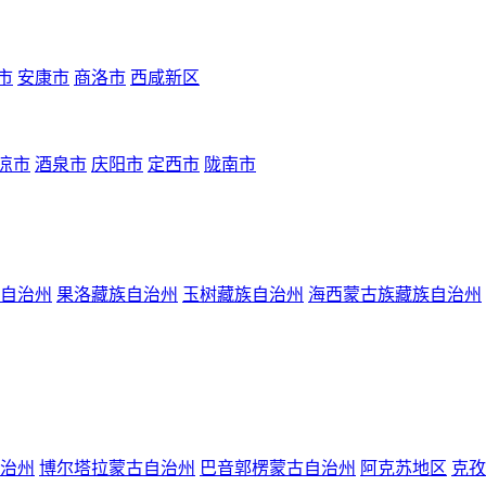
市
安康市
商洛市
西咸新区
凉市
酒泉市
庆阳市
定西市
陇南市
自治州
果洛藏族自治州
玉树藏族自治州
海西蒙古族藏族自治州
治州
博尔塔拉蒙古自治州
巴音郭楞蒙古自治州
阿克苏地区
克孜