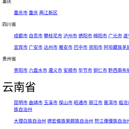
重庆
重庆市
重庆
两江新区
四川省
成都市
自贡市
攀枝花市
泸州市
德阳市
绵阳市
广元市
遂
宜宾市
广安市
达州市
雅安市
巴中市
资阳市
阿坝藏族羌
贵州省
贵阳市
六盘水市
遵义市
安顺市
毕节市
铜仁市
黔西南布
云南省
昆明市
曲靖市
玉溪市
保山市
昭通市
丽江市
普洱市
临沧
族自治州
大理白族自治州
德宏傣族景颇族自治州
怒江傈僳族自治