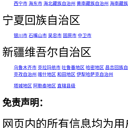
西宁市
海东市
海北藏族自治州
黄南藏族自治州
海南藏族
宁夏回族自治区
银川市
石嘴山市
吴忠市
固原市
中卫市
新疆维吾尔自治区
乌鲁木齐市
克拉玛依市
吐鲁番地区
哈密地区
昌吉回族自
克孜自治州
喀什地区
和田地区
伊犁哈萨克自治州
塔城地区
阿勒泰地区
直辖县级
免责声明：
网页内的所有信息均为用