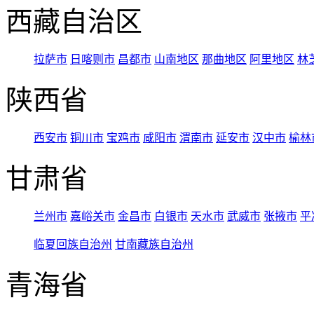
西藏自治区
拉萨市
日喀则市
昌都市
山南地区
那曲地区
阿里地区
林
陕西省
西安市
铜川市
宝鸡市
咸阳市
渭南市
延安市
汉中市
榆林
甘肃省
兰州市
嘉峪关市
金昌市
白银市
天水市
武威市
张掖市
平
临夏回族自治州
甘南藏族自治州
青海省