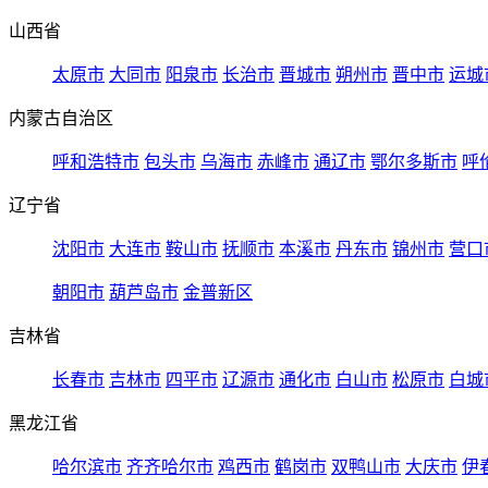
山西省
太原市
大同市
阳泉市
长治市
晋城市
朔州市
晋中市
运城
内蒙古自治区
呼和浩特市
包头市
乌海市
赤峰市
通辽市
鄂尔多斯市
呼
辽宁省
沈阳市
大连市
鞍山市
抚顺市
本溪市
丹东市
锦州市
营口
朝阳市
葫芦岛市
金普新区
吉林省
长春市
吉林市
四平市
辽源市
通化市
白山市
松原市
白城
黑龙江省
哈尔滨市
齐齐哈尔市
鸡西市
鹤岗市
双鸭山市
大庆市
伊