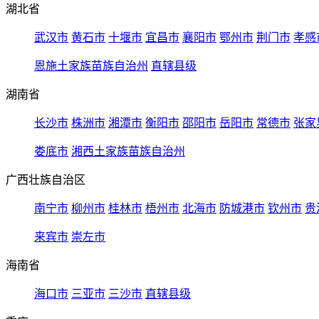
湖北省
武汉市
黄石市
十堰市
宜昌市
襄阳市
鄂州市
荆门市
孝感
恩施土家族苗族自治州
直辖县级
湖南省
长沙市
株洲市
湘潭市
衡阳市
邵阳市
岳阳市
常德市
张家
娄底市
湘西土家族苗族自治州
广西壮族自治区
南宁市
柳州市
桂林市
梧州市
北海市
防城港市
钦州市
贵
来宾市
崇左市
海南省
海口市
三亚市
三沙市
直辖县级