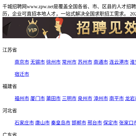
千城招聘网www.zpw.net是覆盖全国各省、市、区县的人
历，企业可直招本地人才，一站式解决全国求职招工需求。 2026
江苏省
南京市
无锡市
徐州市
常州市
苏州市
南通市
连云港市
淮
宿迁市
福建省
福州市
厦门市
莆田市
三明市
泉州市
漳州市
南平市
龙岩
河北省
石家庄市
唐山市
秦皇岛市
邯郸市
邢台市
保定市
张家口
广东省