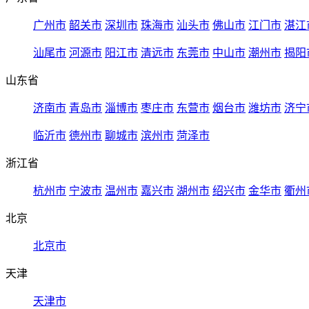
广州市
韶关市
深圳市
珠海市
汕头市
佛山市
江门市
湛江
汕尾市
河源市
阳江市
清远市
东莞市
中山市
潮州市
揭阳
山东省
济南市
青岛市
淄博市
枣庄市
东营市
烟台市
潍坊市
济宁
临沂市
德州市
聊城市
滨州市
菏泽市
浙江省
杭州市
宁波市
温州市
嘉兴市
湖州市
绍兴市
金华市
衢州
北京
北京市
天津
天津市