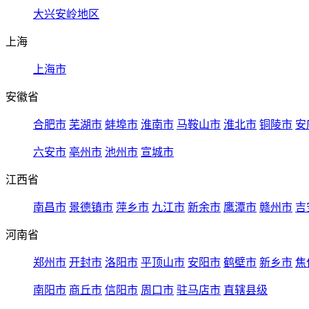
大兴安岭地区
上海
上海市
安徽省
合肥市
芜湖市
蚌埠市
淮南市
马鞍山市
淮北市
铜陵市
安
六安市
亳州市
池州市
宣城市
江西省
南昌市
景德镇市
萍乡市
九江市
新余市
鹰潭市
赣州市
吉
河南省
郑州市
开封市
洛阳市
平顶山市
安阳市
鹤壁市
新乡市
焦
南阳市
商丘市
信阳市
周口市
驻马店市
直辖县级