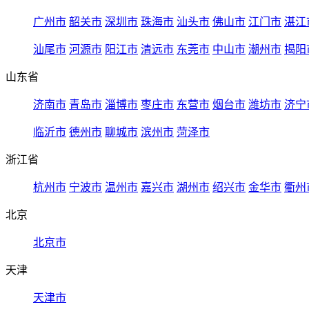
广州市
韶关市
深圳市
珠海市
汕头市
佛山市
江门市
湛江
汕尾市
河源市
阳江市
清远市
东莞市
中山市
潮州市
揭阳
山东省
济南市
青岛市
淄博市
枣庄市
东营市
烟台市
潍坊市
济宁
临沂市
德州市
聊城市
滨州市
菏泽市
浙江省
杭州市
宁波市
温州市
嘉兴市
湖州市
绍兴市
金华市
衢州
北京
北京市
天津
天津市