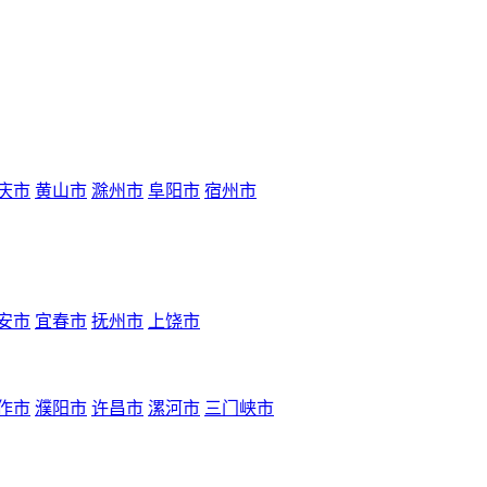
庆市
黄山市
滁州市
阜阳市
宿州市
安市
宜春市
抚州市
上饶市
作市
濮阳市
许昌市
漯河市
三门峡市