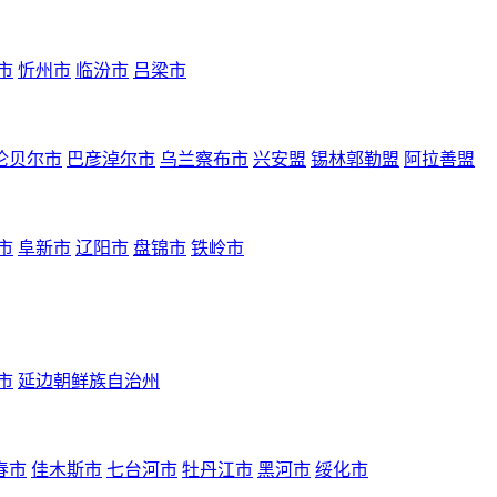
市
忻州市
临汾市
吕梁市
伦贝尔市
巴彦淖尔市
乌兰察布市
兴安盟
锡林郭勒盟
阿拉善盟
市
阜新市
辽阳市
盘锦市
铁岭市
市
延边朝鲜族自治州
春市
佳木斯市
七台河市
牡丹江市
黑河市
绥化市