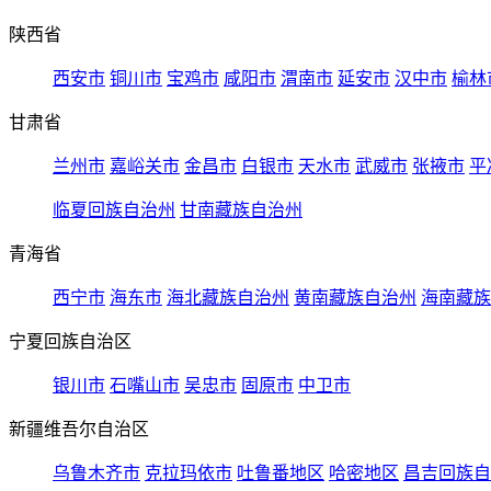
陕西省
西安市
铜川市
宝鸡市
咸阳市
渭南市
延安市
汉中市
榆林
甘肃省
兰州市
嘉峪关市
金昌市
白银市
天水市
武威市
张掖市
平
临夏回族自治州
甘南藏族自治州
青海省
西宁市
海东市
海北藏族自治州
黄南藏族自治州
海南藏族
宁夏回族自治区
银川市
石嘴山市
吴忠市
固原市
中卫市
新疆维吾尔自治区
乌鲁木齐市
克拉玛依市
吐鲁番地区
哈密地区
昌吉回族自