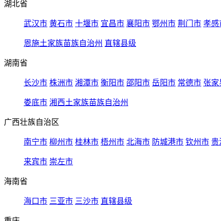
湖北省
武汉市
黄石市
十堰市
宜昌市
襄阳市
鄂州市
荆门市
孝感
恩施土家族苗族自治州
直辖县级
湖南省
长沙市
株洲市
湘潭市
衡阳市
邵阳市
岳阳市
常德市
张家
娄底市
湘西土家族苗族自治州
广西壮族自治区
南宁市
柳州市
桂林市
梧州市
北海市
防城港市
钦州市
贵
来宾市
崇左市
海南省
海口市
三亚市
三沙市
直辖县级
重庆