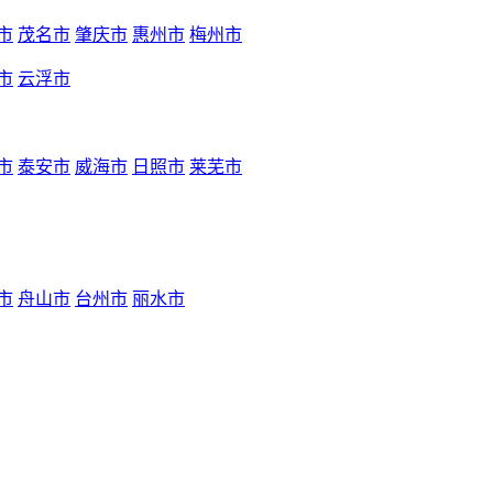
市
茂名市
肇庆市
惠州市
梅州市
市
云浮市
市
泰安市
威海市
日照市
莱芜市
市
舟山市
台州市
丽水市