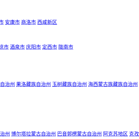
市
安康市
商洛市
西咸新区
凉市
酒泉市
庆阳市
定西市
陇南市
自治州
果洛藏族自治州
玉树藏族自治州
海西蒙古族藏族自治州
治州
博尔塔拉蒙古自治州
巴音郭楞蒙古自治州
阿克苏地区
克孜