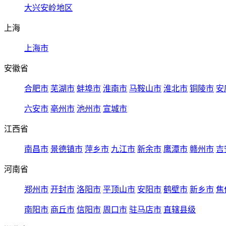
大兴安岭地区
上海
上海市
安徽省
合肥市
芜湖市
蚌埠市
淮南市
马鞍山市
淮北市
铜陵市
安
六安市
亳州市
池州市
宣城市
江西省
南昌市
景德镇市
萍乡市
九江市
新余市
鹰潭市
赣州市
吉
河南省
郑州市
开封市
洛阳市
平顶山市
安阳市
鹤壁市
新乡市
焦
南阳市
商丘市
信阳市
周口市
驻马店市
直辖县级