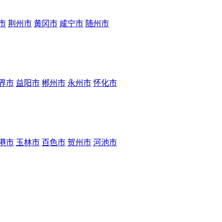
市
荆州市
黄冈市
咸宁市
随州市
界市
益阳市
郴州市
永州市
怀化市
港市
玉林市
百色市
贺州市
河池市