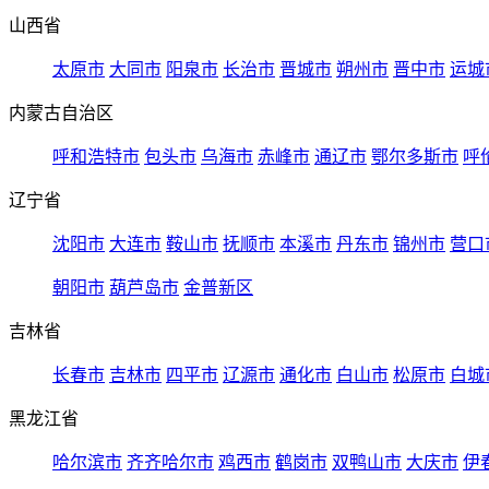
山西省
太原市
大同市
阳泉市
长治市
晋城市
朔州市
晋中市
运城
内蒙古自治区
呼和浩特市
包头市
乌海市
赤峰市
通辽市
鄂尔多斯市
呼
辽宁省
沈阳市
大连市
鞍山市
抚顺市
本溪市
丹东市
锦州市
营口
朝阳市
葫芦岛市
金普新区
吉林省
长春市
吉林市
四平市
辽源市
通化市
白山市
松原市
白城
黑龙江省
哈尔滨市
齐齐哈尔市
鸡西市
鹤岗市
双鸭山市
大庆市
伊