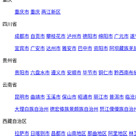
重庆市
重庆
两江新区
四川省
成都市
自贡市
攀枝花市
泸州市
德阳市
绵阳市
广元市
遂
宜宾市
广安市
达州市
雅安市
巴中市
资阳市
阿坝藏族羌
贵州省
贵阳市
六盘水市
遵义市
安顺市
毕节市
铜仁市
黔西南布
云南省
昆明市
曲靖市
玉溪市
保山市
昭通市
丽江市
普洱市
临沧
大理白族自治州
德宏傣族景颇族自治州
怒江傈僳族自治
西藏自治区
拉萨市
日喀则市
昌都市
山南地区
那曲地区
阿里地区
林