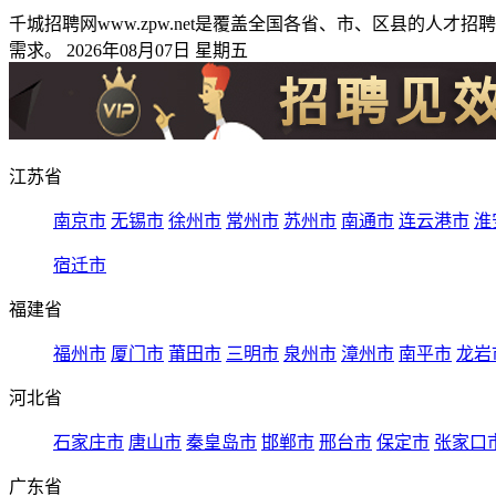
千城招聘网www.zpw.net是覆盖全国各省、市、区县的
需求。 2026年08月07日 星期五
江苏省
南京市
无锡市
徐州市
常州市
苏州市
南通市
连云港市
淮
宿迁市
福建省
福州市
厦门市
莆田市
三明市
泉州市
漳州市
南平市
龙岩
河北省
石家庄市
唐山市
秦皇岛市
邯郸市
邢台市
保定市
张家口
广东省