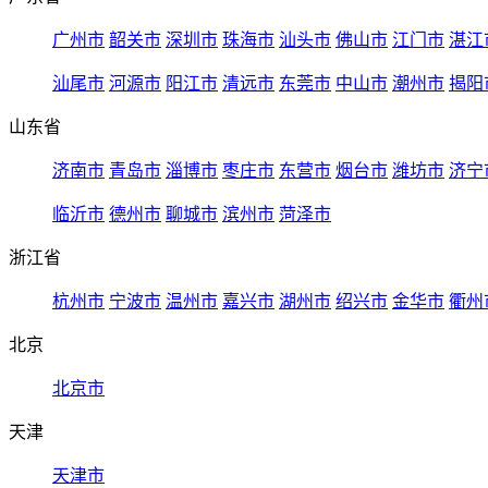
广州市
韶关市
深圳市
珠海市
汕头市
佛山市
江门市
湛江
汕尾市
河源市
阳江市
清远市
东莞市
中山市
潮州市
揭阳
山东省
济南市
青岛市
淄博市
枣庄市
东营市
烟台市
潍坊市
济宁
临沂市
德州市
聊城市
滨州市
菏泽市
浙江省
杭州市
宁波市
温州市
嘉兴市
湖州市
绍兴市
金华市
衢州
北京
北京市
天津
天津市