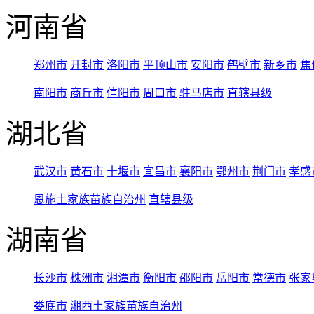
河南省
郑州市
开封市
洛阳市
平顶山市
安阳市
鹤壁市
新乡市
焦
南阳市
商丘市
信阳市
周口市
驻马店市
直辖县级
湖北省
武汉市
黄石市
十堰市
宜昌市
襄阳市
鄂州市
荆门市
孝感
恩施土家族苗族自治州
直辖县级
湖南省
长沙市
株洲市
湘潭市
衡阳市
邵阳市
岳阳市
常德市
张家
娄底市
湘西土家族苗族自治州