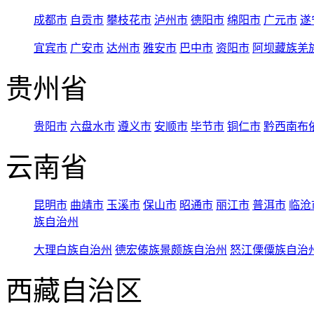
成都市
自贡市
攀枝花市
泸州市
德阳市
绵阳市
广元市
遂
宜宾市
广安市
达州市
雅安市
巴中市
资阳市
阿坝藏族羌
贵州省
贵阳市
六盘水市
遵义市
安顺市
毕节市
铜仁市
黔西南布
云南省
昆明市
曲靖市
玉溪市
保山市
昭通市
丽江市
普洱市
临沧
族自治州
大理白族自治州
德宏傣族景颇族自治州
怒江傈僳族自治
西藏自治区