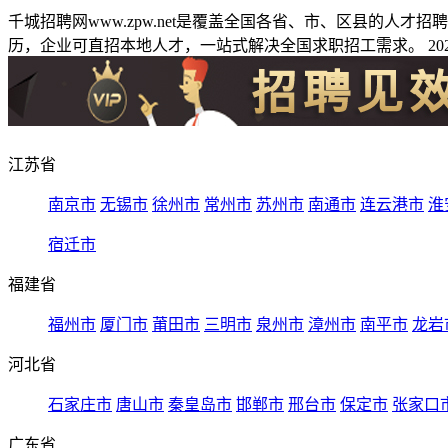
千城招聘网www.zpw.net是覆盖全国各省、市、区县的人
历，企业可直招本地人才，一站式解决全国求职招工需求。 2026
江苏省
南京市
无锡市
徐州市
常州市
苏州市
南通市
连云港市
淮
宿迁市
福建省
福州市
厦门市
莆田市
三明市
泉州市
漳州市
南平市
龙岩
河北省
石家庄市
唐山市
秦皇岛市
邯郸市
邢台市
保定市
张家口
广东省