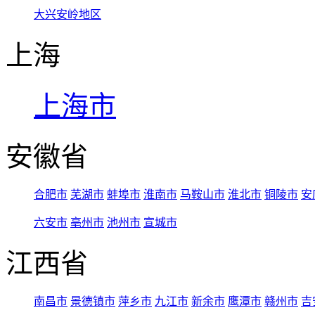
大兴安岭地区
上海
上海市
安徽省
合肥市
芜湖市
蚌埠市
淮南市
马鞍山市
淮北市
铜陵市
安
六安市
亳州市
池州市
宣城市
江西省
南昌市
景德镇市
萍乡市
九江市
新余市
鹰潭市
赣州市
吉