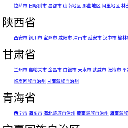
拉萨市
日喀则市
昌都市
山南地区
那曲地区
阿里地区
林
陕西省
西安市
铜川市
宝鸡市
咸阳市
渭南市
延安市
汉中市
榆林
甘肃省
兰州市
嘉峪关市
金昌市
白银市
天水市
武威市
张掖市
平
临夏回族自治州
甘南藏族自治州
青海省
西宁市
海东市
海北藏族自治州
黄南藏族自治州
海南藏族