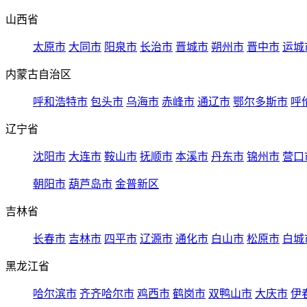
山西省
太原市
大同市
阳泉市
长治市
晋城市
朔州市
晋中市
运城
内蒙古自治区
呼和浩特市
包头市
乌海市
赤峰市
通辽市
鄂尔多斯市
呼
辽宁省
沈阳市
大连市
鞍山市
抚顺市
本溪市
丹东市
锦州市
营口
朝阳市
葫芦岛市
金普新区
吉林省
长春市
吉林市
四平市
辽源市
通化市
白山市
松原市
白城
黑龙江省
哈尔滨市
齐齐哈尔市
鸡西市
鹤岗市
双鸭山市
大庆市
伊