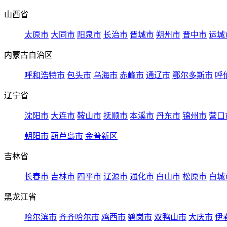
山西省
太原市
大同市
阳泉市
长治市
晋城市
朔州市
晋中市
运城
内蒙古自治区
呼和浩特市
包头市
乌海市
赤峰市
通辽市
鄂尔多斯市
呼
辽宁省
沈阳市
大连市
鞍山市
抚顺市
本溪市
丹东市
锦州市
营口
朝阳市
葫芦岛市
金普新区
吉林省
长春市
吉林市
四平市
辽源市
通化市
白山市
松原市
白城
黑龙江省
哈尔滨市
齐齐哈尔市
鸡西市
鹤岗市
双鸭山市
大庆市
伊