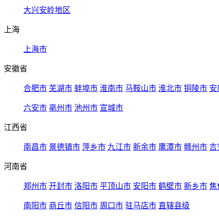
大兴安岭地区
上海
上海市
安徽省
合肥市
芜湖市
蚌埠市
淮南市
马鞍山市
淮北市
铜陵市
安
六安市
亳州市
池州市
宣城市
江西省
南昌市
景德镇市
萍乡市
九江市
新余市
鹰潭市
赣州市
吉
河南省
郑州市
开封市
洛阳市
平顶山市
安阳市
鹤壁市
新乡市
焦
南阳市
商丘市
信阳市
周口市
驻马店市
直辖县级