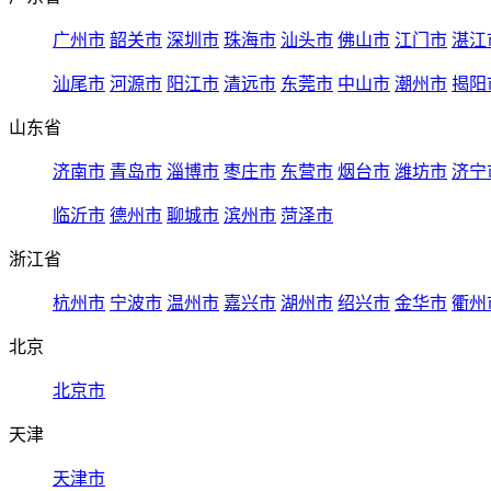
广州市
韶关市
深圳市
珠海市
汕头市
佛山市
江门市
湛江
汕尾市
河源市
阳江市
清远市
东莞市
中山市
潮州市
揭阳
山东省
济南市
青岛市
淄博市
枣庄市
东营市
烟台市
潍坊市
济宁
临沂市
德州市
聊城市
滨州市
菏泽市
浙江省
杭州市
宁波市
温州市
嘉兴市
湖州市
绍兴市
金华市
衢州
北京
北京市
天津
天津市