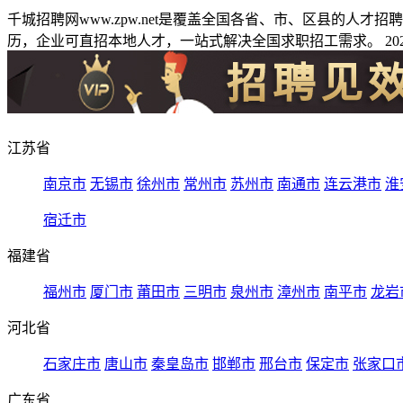
千城招聘网www.zpw.net是覆盖全国各省、市、区县的人
历，企业可直招本地人才，一站式解决全国求职招工需求。 2026
江苏省
南京市
无锡市
徐州市
常州市
苏州市
南通市
连云港市
淮
宿迁市
福建省
福州市
厦门市
莆田市
三明市
泉州市
漳州市
南平市
龙岩
河北省
石家庄市
唐山市
秦皇岛市
邯郸市
邢台市
保定市
张家口
广东省