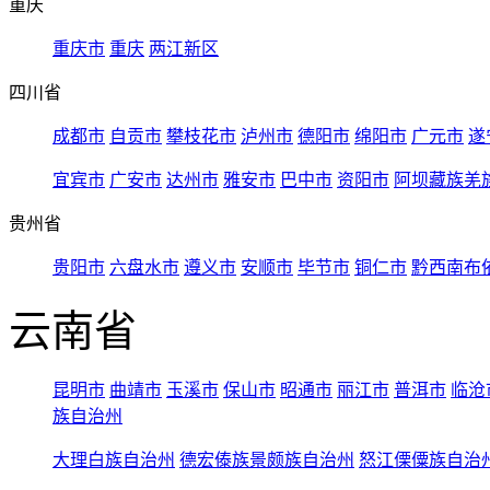
重庆
重庆市
重庆
两江新区
四川省
成都市
自贡市
攀枝花市
泸州市
德阳市
绵阳市
广元市
遂
宜宾市
广安市
达州市
雅安市
巴中市
资阳市
阿坝藏族羌
贵州省
贵阳市
六盘水市
遵义市
安顺市
毕节市
铜仁市
黔西南布
云南省
昆明市
曲靖市
玉溪市
保山市
昭通市
丽江市
普洱市
临沧
族自治州
大理白族自治州
德宏傣族景颇族自治州
怒江傈僳族自治