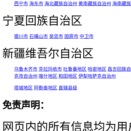
西宁市
海东市
海北藏族自治州
黄南藏族自治州
海南藏族
宁夏回族自治区
银川市
石嘴山市
吴忠市
固原市
中卫市
新疆维吾尔自治区
乌鲁木齐市
克拉玛依市
吐鲁番地区
哈密地区
昌吉回族自
克孜自治州
喀什地区
和田地区
伊犁哈萨克自治州
塔城地区
阿勒泰地区
直辖县级
免责声明：
网页内的所有信息均为用