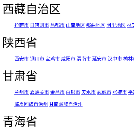
西藏自治区
拉萨市
日喀则市
昌都市
山南地区
那曲地区
阿里地区
林
陕西省
西安市
铜川市
宝鸡市
咸阳市
渭南市
延安市
汉中市
榆林
甘肃省
兰州市
嘉峪关市
金昌市
白银市
天水市
武威市
张掖市
平
临夏回族自治州
甘南藏族自治州
青海省