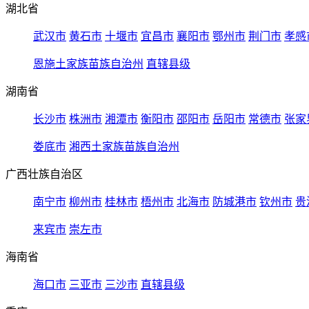
湖北省
武汉市
黄石市
十堰市
宜昌市
襄阳市
鄂州市
荆门市
孝感
恩施土家族苗族自治州
直辖县级
湖南省
长沙市
株洲市
湘潭市
衡阳市
邵阳市
岳阳市
常德市
张家
娄底市
湘西土家族苗族自治州
广西壮族自治区
南宁市
柳州市
桂林市
梧州市
北海市
防城港市
钦州市
贵
来宾市
崇左市
海南省
海口市
三亚市
三沙市
直辖县级